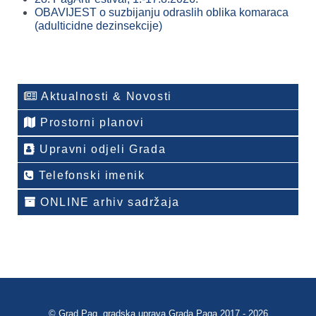
OBAVIJEST o suzbijanju odraslih oblika komaraca
(adulticidne dezinsekcije)
Aktualnosti & Novosti
Prostorni planovi
Upravni odjeli Grada
Telefonski imenik
ONLINE arhiv sadržaja
© Grad Pag, gradska uprava Grada Paga 2017 - 2026