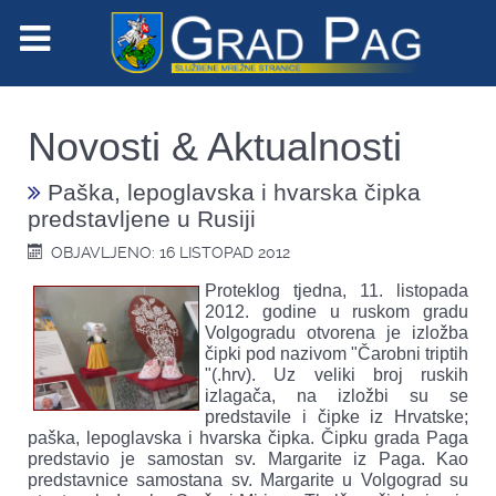
Novosti & Aktualnosti
Paška, lepoglavska i hvarska čipka
predstavljene u Rusiji
OBJAVLJENO: 16 LISTOPAD 2012
Proteklog tjedna, 11. listopada
2012. godine u ruskom gradu
Volgogradu otvorena je izložba
čipki pod nazivom "Čarobni triptih
"(.hrv). Uz veliki broj ruskih
izlagača, na izložbi su se
predstavile i čipke iz Hrvatske;
paška, lepoglavska i hvarska čipka. Čipku grada Paga
predstavio je samostan sv. Margarite iz Paga. Kao
predstavnice samostana sv. Margarite u Volgograd su