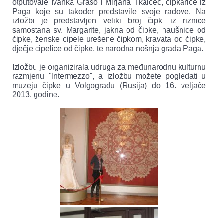
otputovale Ivanka Grašo i Mirjana Tkalčec, čipkarice iz
Paga koje su također predstavile svoje radove. Na
izložbi je predstavljen veliki broj čipki iz riznice
samostana sv. Margarite, jakna od čipke, naušnice od
čipke, ženske cipele urešene čipkom, kravata od čipke,
dječje cipelice od čipke, te narodna nošnja grada Paga.
Izložbu je organizirala udruga za međunarodnu kulturnu
razmjenu "Intermezzo", a izložbu možete pogledati u
muzeju čipke u Volgogradu (Rusija) do 16. veljače
2013. godine.