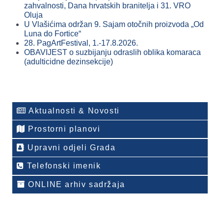
zahvalnosti, Dana hrvatskih branitelja i 31. VRO
Oluja
U Vlašićima održan 9. Sajam otočnih proizvoda „Od
Luna do Fortice“
28. PagArtFestival, 1.-17.8.2026.
OBAVIJEST o suzbijanju odraslih oblika komaraca
(adulticidne dezinsekcije)
Aktualnosti & Novosti
Prostorni planovi
Upravni odjeli Grada
Telefonski imenik
ONLINE arhiv sadržaja