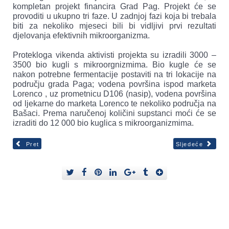
kompletan projekt financira Grad Pag. Projekt će se
provoditi u ukupno tri faze. U zadnjoj fazi koja bi trebala
ivnim
biti za nekoliko mjeseci bili bi vidljivi prvi rezultati
oorganizmima
djelovanja efektivnih mikroorganizma.
Protekloga vikenda aktivisti projekta su izradili 3000 –
nosti
3500 bio kugli s mikroorgnizmima. Bio kugle će se
dan
nakon potrebne fermentacije postaviti na tri lokacije na
području grada Paga; vodena površina ispod marketa
pasan
Lorenco , uz prometnicu D106 (nasip), vodena površina
s
od ljekarne do marketa Lorenco te nekoliko područja na
Bašaci. Prema naručenoj količini supstanci moći će se
izraditi do 12 000 bio kuglica s mikroorganizmima.
nici
Pret
Sljedeće
irati
im
m,
odnih
a,
ih