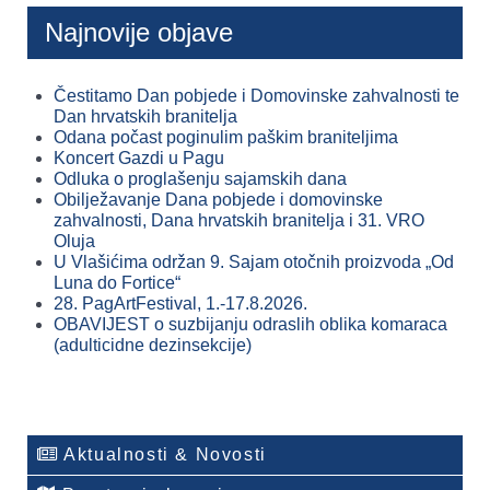
Najnovije objave
ivni
organizmi
ntirani
Čestitamo Dan pobjede i Domovinske zahvalnosti te
Dan hrvatskih branitelja
Odana počast poginulim paškim braniteljima
ama
Koncert Gazdi u Pagu
obni
Odluka o proglašenju sajamskih dana
Obilježavanje Dana pobjede i domovinske
m
zahvalnosti, Dana hrvatskih branitelja i 31. VRO
dnim
Oluja
mijskim
U Vlašićima održan 9. Sajam otočnih proizvoda „Od
esima
Luna do Fortice“
28. PagArtFestival, 1.-17.8.2026.
e
OBAVIJEST o suzbijanju odraslih oblika komaraca
(adulticidne dezinsekcije)
riti
e
ne,
Aktualnosti & Novosti
o