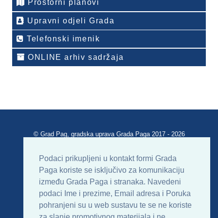
Prostorni planovi
da
Upravni odjeli Grada
unima
Telefonski imenik
a.
bne,
ONLINE arhiv sadržaja
robne,
ntetičke,
čne
e
ije,
i,
ce
© Grad Pag, gradska uprava Grada Paga 2017 - 2026
Verzija portala V 2.00
organizmi
Podaci prikupljeni u kontakt formi Grada
Paga koriste se isključivo za komunikaciju
logiji
Uvjeti korištenja
Impressum
Kontakt
između Grada Paga i stranaka. Navedeni
amnim
podaci Ime i prezime, Email adresa i Poruka
vanjem
Sitemap
RSS
pohranjeni su u web sustavu te se ne koriste
ode
dne
za slanje promotivnog materijala i ne