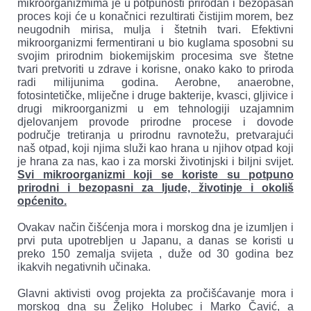
mikroorganizmima je u potpunosti prirodan i bezopasan
aćenih
proces koji će u konačnici rezultirati čistijim morem, bez
organizmima,
neugodnih mirisa, mulja i štetnih tvari. Efektivni
mikroorganizmi fermentirani u bio kuglama sposobni su
n
svojim prirodnim biokemijskim procesima sve štetne
nja
tvari pretvoriti u zdrave i korisne, onako kako to priroda
radi milijunima godina. Aerobne, anaerobne,
fotosintetičke, mliječne i druge bakterije, kvasci, gljivice i
ntiraju
drugi mikroorganizmi u em tehnologiji uzajamnim
djelovanjem provode prirodne procese i dovode
ađuju
područje tretiranja u prirodnu ravnotežu, pretvarajući
i
naš otpad, koji njima služi kao hrana u njihov otpad koji
je hrana za nas, kao i za morski životinjski i biljni svijet.
Svi mikroorganizmi koji se koriste su potpuno
prirodni i bezopasni za ljude, životinje i okoliš
e
općenito.
nike
odnih
Ovakav način čišćenja mora i morskog dna je izumljen i
a.
prvi puta upotrebljen u Japanu, a danas se koristi u
preko 150 zemalja svijeta , duže od 30 godina bez
ikakvih negativnih učinaka.
ranjem
išćenog
Glavni aktivisti ovog projekta za pročišćavanje mora i
kog
morskog dna su Željko Holubec i Marko Čavić, a