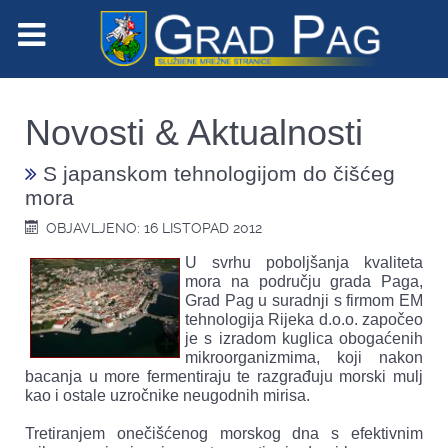
jšanja
eta
čju
Novosti & Aktualnosti
a
,
S japanskom tehnologijom do čišćeg
mora
OBJAVLJENO: 16 LISTOPAD 2012
nji
U svrhu poboljšanja kvaliteta
m
mora na području grada Paga,
Grad Pag u suradnji s firmom EM
logija
tehnologija Rijeka d.o.o. započeo
a
je s izradom kuglica obogaćenih
mikroorganizmima, koji nakon
čeo
bacanja u more fermentiraju te razgrađuju morski mulj
kao i ostale uzročnike neugodnih mirisa.
dom
Tretiranjem onečišćenog morskog dna s efektivnim
ca