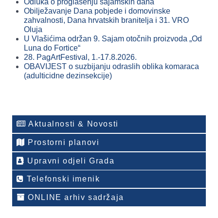
Odluka o proglašenju sajamskih dana
Obilježavanje Dana pobjede i domovinske
zahvalnosti, Dana hrvatskih branitelja i 31. VRO
Oluja
U Vlašićima održan 9. Sajam otočnih proizvoda „Od
Luna do Fortice“
28. PagArtFestival, 1.-17.8.2026.
OBAVIJEST o suzbijanju odraslih oblika komaraca
(adulticidne dezinsekcije)
Aktualnosti & Novosti
Prostorni planovi
Upravni odjeli Grada
Telefonski imenik
ONLINE arhiv sadržaja