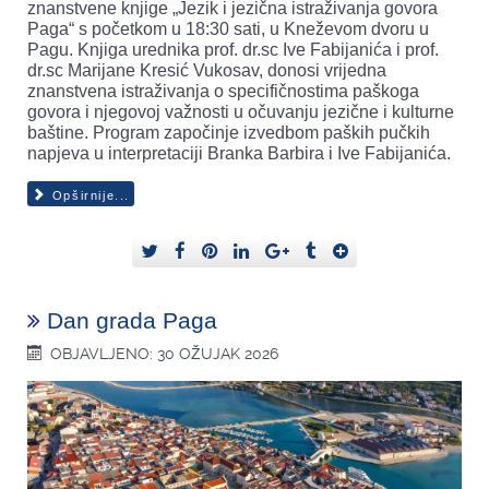
znanstvene knjige „Jezik i jezična istraživanja govora
Paga“ s početkom u 18:30 sati, u Kneževom dvoru u
Pagu. Knjiga urednika prof. dr.sc Ive Fabijanića i prof.
dr.sc Marijane Kresić Vukosav, donosi vrijedna
znanstvena istraživanja o specifičnostima paškoga
govora i njegovoj važnosti u očuvanju jezične i kulturne
baštine. Program započinje izvedbom paških pučkih
napjeva u interpretaciji Branka Barbira i Ive Fabijanića.
Opširnije...
Dan grada Paga
OBJAVLJENO: 30 OŽUJAK 2026