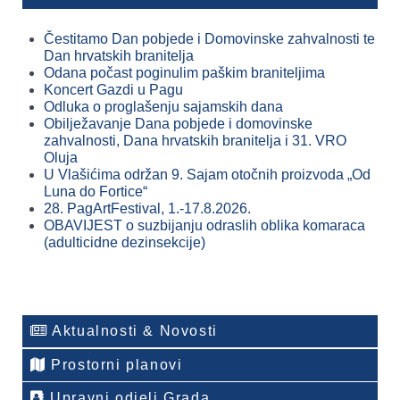
Čestitamo Dan pobjede i Domovinske zahvalnosti te
Dan hrvatskih branitelja
Odana počast poginulim paškim braniteljima
Koncert Gazdi u Pagu
Odluka o proglašenju sajamskih dana
Obilježavanje Dana pobjede i domovinske
zahvalnosti, Dana hrvatskih branitelja i 31. VRO
Oluja
U Vlašićima održan 9. Sajam otočnih proizvoda „Od
Luna do Fortice“
28. PagArtFestival, 1.-17.8.2026.
OBAVIJEST o suzbijanju odraslih oblika komaraca
(adulticidne dezinsekcije)
Aktualnosti & Novosti
Prostorni planovi
Upravni odjeli Grada