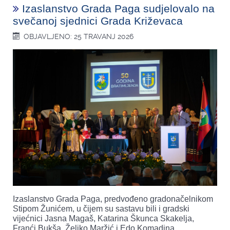
Izaslanstvo Grada Paga sudjelovalo na
svečanoj sjednici Grada Križevaca
OBJAVLJENO: 25 TRAVANJ 2026
Izaslanstvo Grada Paga, predvođeno gradonačelnikom
Stipom Žunićem, u čijem su sastavu bili i gradski
vijećnici Jasna Magaš, Katarina Škunca Skakelja,
Franći Bukša, Željko Maržić i Edo Komadina,