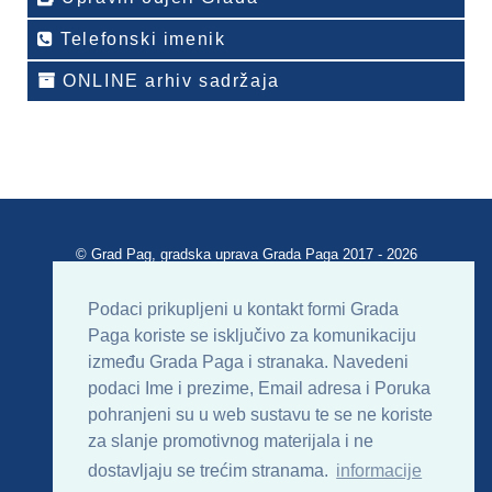
Telefonski imenik
ONLINE arhiv sadržaja
© Grad Pag, gradska uprava Grada Paga 2017 - 2026
Verzija portala V 2.00
Podaci prikupljeni u kontakt formi Grada
Paga koriste se isključivo za komunikaciju
Uvjeti korištenja
Impressum
Kontakt
između Grada Paga i stranaka. Navedeni
podaci Ime i prezime, Email adresa i Poruka
Sitemap
RSS
pohranjeni su u web sustavu te se ne koriste
za slanje promotivnog materijala i ne
dostavljaju se trećim stranama.
informacije