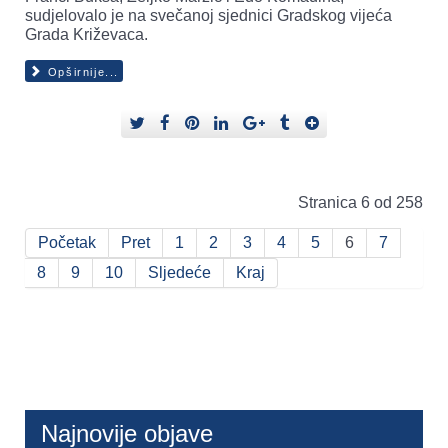
sudjelovalo je na svečanoj sjednici Gradskog vijeća
Grada Križevaca.
Opširnije...
Stranica 6 od 258
Početak
Pret
1
2
3
4
5
6
7
8
9
10
Sljedeće
Kraj
Najnovije objave