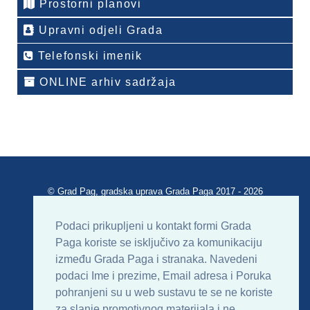
Prostorni planovi
Upravni odjeli Grada
Telefonski imenik
ONLINE arhiv sadržaja
© Grad Pag, gradska uprava Grada Paga 2017 - 2026
Verzija portala V 2.00
Podaci prikupljeni u kontakt formi Grada
Paga koriste se isključivo za komunikaciju
Uvjeti korištenja
Impressum
Kontakt
između Grada Paga i stranaka. Navedeni
podaci Ime i prezime, Email adresa i Poruka
Sitemap
RSS
pohranjeni su u web sustavu te se ne koriste
za slanje promotivnog materijala i ne