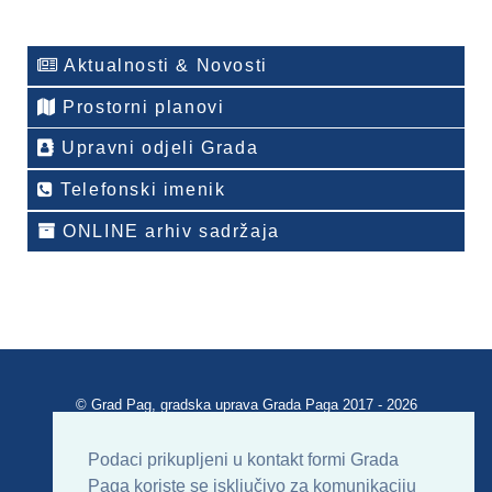
Aktualnosti & Novosti
Prostorni planovi
Upravni odjeli Grada
Telefonski imenik
ONLINE arhiv sadržaja
© Grad Pag, gradska uprava Grada Paga 2017 - 2026
Verzija portala V 2.00
Podaci prikupljeni u kontakt formi Grada
Paga koriste se isključivo za komunikaciju