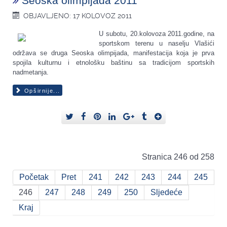
Seoska olimpijada 2011
OBJAVLJENO: 17 KOLOVOZ 2011
U subotu, 20.kolovoza 2011.godine, na
sportskom terenu u naselju Vlašići
održava se druga Seoska olimpijada, manifestacija koja je prva
spojila kulturnu i etnološku baštinu sa tradicijom sportskih
nadmetanja.
Opširnije...
Stranica 246 od 258
Početak
Pret
241
242
243
244
245
246
247
248
249
250
Sljedeće
Kraj