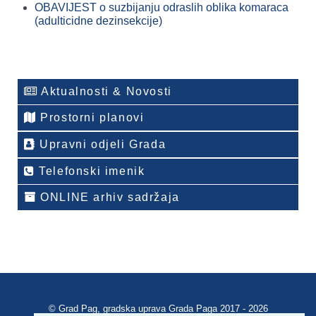
OBAVIJEST o suzbijanju odraslih oblika komaraca
(adulticidne dezinsekcije)
Aktualnosti & Novosti
Prostorni planovi
Upravni odjeli Grada
Telefonski imenik
ONLINE arhiv sadržaja
© Grad Pag, gradska uprava Grada Paga 2017 - 2026