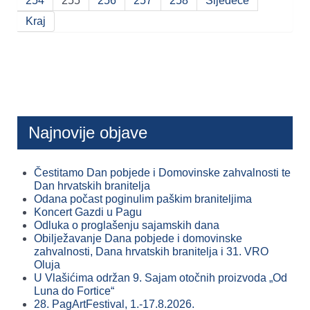
254
255
256
257
258
Sljedeće
Kraj
Najnovije objave
Čestitamo Dan pobjede i Domovinske zahvalnosti te
Dan hrvatskih branitelja
Odana počast poginulim paškim braniteljima
Koncert Gazdi u Pagu
Odluka o proglašenju sajamskih dana
Obilježavanje Dana pobjede i domovinske
zahvalnosti, Dana hrvatskih branitelja i 31. VRO
Oluja
U Vlašićima održan 9. Sajam otočnih proizvoda „Od
Luna do Fortice“
28. PagArtFestival, 1.-17.8.2026.