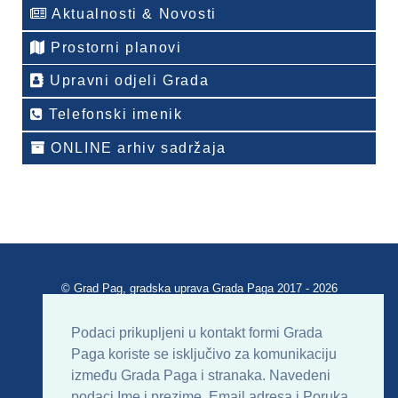
Aktualnosti & Novosti
Prostorni planovi
Upravni odjeli Grada
Telefonski imenik
ONLINE arhiv sadržaja
© Grad Pag, gradska uprava Grada Paga 2017 - 2026
Verzija portala V 2.00
Podaci prikupljeni u kontakt formi Grada
Paga koriste se isključivo za komunikaciju
Uvjeti korištenja
Impressum
Kontakt
između Grada Paga i stranaka. Navedeni
podaci Ime i prezime, Email adresa i Poruka