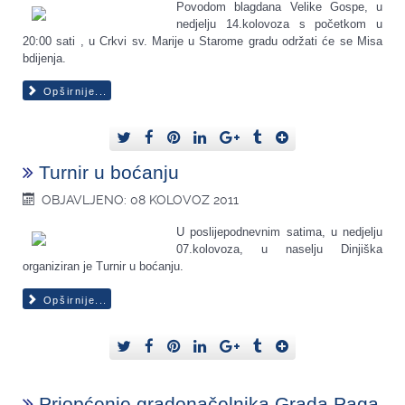
Povodom blagdana Velike Gospe, u
nedjelju 14.kolovoza s početkom u
20:00 sati , u Crkvi sv. Marije u Starome gradu održati će se Misa
bdijenja.
Opširnije...
Turnir u boćanju
OBJAVLJENO: 08 KOLOVOZ 2011
U poslijepodnevnim satima, u nedjelju
07.kolovoza, u naselju Dinjiška
organiziran je Turnir u boćanju.
Opširnije...
Priopćenje gradonačelnika Grada Paga