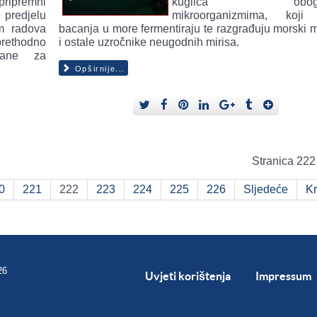
ripremni
kuglica obogać
predjelu
mikroorganizmima, koji
m radova
bacanja u more fermentiraju te razgrađuju morski m
rethodno
i ostale uzročnike neugodnih mirisa.
đane za
Opširnije...
Stranica 222
0
221
222
223
224
225
226
Sljedeće
Kr
26
Uvjeti korištenja
Impressum