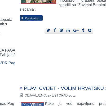
mnogobrojni građani otok
izgradili su "Zavjetni Branimi
sjećanja".
Opširnije...
istopada
ak s
a
DA PAGA
Fabijanić
VDR Pag
PLAVI CVIJET - VOLIM HRVATSKU 
OBJAVLJENO: 17 LISTOPAD 2012
grad Pag
Kako je već najavljenu pret