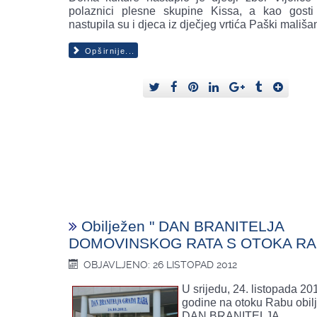
polaznici plesne skupine Kissa, a kao gosti
nastupila su i djeca iz dječjeg vrtića Paški mališan
Opširnije...
Obilježen " DAN BRANITELJA
DOMOVINSKOG RATA S OTOKA RA
OBJAVLJENO: 26 LISTOPAD 2012
U srijedu, 24. listopada 20
godine na otoku Rabu obilj
DAN BRANITELJA