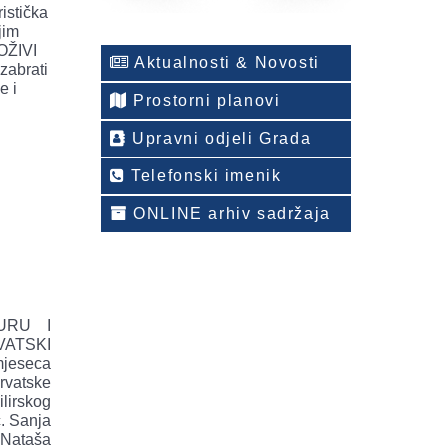
istička
jim
OŽIVI
Aktualnosti & Novosti
zabrati
e i
Prostorni planovi
Upravni odjeli Grada
Telefonski imenik
ONLINE arhiv sadržaja
TURU I
VATSKI
jeseca
hrvatske
lirskog
c. Sanja
 Nataša