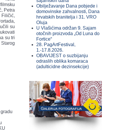
sajamskih dana
filmsku
Obilježavanje Dana pobjede i
ć, Petra
domovinske zahvalnosti, Dana
iličić,
hrvatskih branitelja i 31. VRO
ortada,
Oluja
čili su
U Vlašićima održan 9. Sajam
rukovati
otočnih proizvoda „Od Luna do
a su tri
Fortice“
e Starog
28. PagArtFestival,
1.-17.8.2026.
OBAVIJEST o suzbijanju
odraslih oblika komaraca
(adulticidne dezinsekcije)
 gradu
u
u
SKU