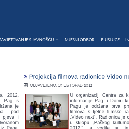
SAVJETOVANJE S JAVNOŠĆU
MJESNI ODBORI
E-USLUGE
I
Projekcija filmova radionice Video n
OBJAVLJENO: 19 LISTOPAD 2012
da 2012.
U organizaciji Centra za ku
e Pag s
informacije Pag u Domu ku
držana je
Pagu je održana prva pro
edba pod
filmova s ljetne filmske ra
 pjeva i
„Video next". Radionica je 
voranom
u sklopu „Paškog kulturno
 iz Paga,
2012.", a vodile su j