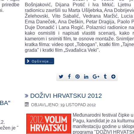
 priredbe
Bošnjaković, Dijana Protić i Iva Mrkić. Ljetnu 
i.
radionicu završili su Marta Ušljebrka, Ana Dobrijevi
Želehovski, Vito Sabalić, Vedrana Maržić, Lucia F
Ema Daneček, Ana Deškin, Petar Dragija, Paolo P
Duje Donadić i Lana Rogić. Polaznici radionice nau
kako osmisliti i napisati vlastiti scenarij, kako 
kamerom i snimiti film, te osnove montaže. Snimljen
kratka filma: video spot „Tobogan", kratki film „Tajn
grada" i kratki film „Svađalica Veki".
Opširnije...
DOŽIVI HRVATSKU 2012
BA"
OBJAVLJENO: 19 LISTOPAD 2012
Međunarodni festival čipke u
Pagu, kandidat je za kulturn
12.
manifestaciju godine u sklop
ežen je "
programa "DOŽIVI HRVAT