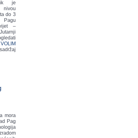
ik je
 nivou
ta do 3
u Pagu
ijet –
utarnji
gledati
VOLIM
adržaj
g
ta mora
rad Pag
ologija
izradom