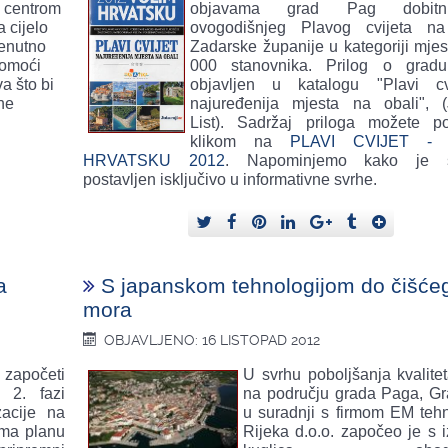
 centrom
objavama grad Pag dobitn
 cijelo
ovogodišnjeg Plavog cvijeta na
renutno
Zadarske županije u kategoriji mjes
pomoći
000 stanovnika. Prilog o grad
va što bi
objavljen u katalogu "Plavi cv
tne
najuređenija mjesta na obali", (J
List). Sadržaj priloga možete po
klikom na
PLAVI CVIJET - 
HRVATSKU 2012
. Napominjemo kako je s
postavljen isključivo u informativne svrhe.
a
S japanskom tehnologijom do čišće
mora
OBJAVLJENO: 16 LISTOPAD 2012
 započeti
U svrhu poboljšanja kvalite
 2. fazi
na području grada Paga, G
zacije na
u suradnji s firmom EM tehn
ema planu
Rijeka d.o.o. započeo je s 