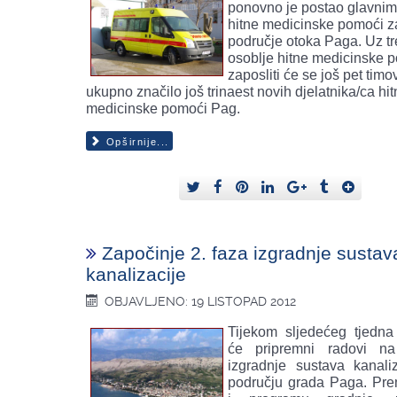
ponovno je postao glavnim
hitne medicinske pomoći za
područje otoka Paga. Uz t
osoblje hitne medicinske 
zaposliti će se još pet timo
ukupno značilo još trinaest novih djelatnika/ca hi
medicinske pomoći Pag.
Opširnije...
Započinje 2. faza izgradnje sustav
kanalizacije
OBJAVLJENO: 19 LISTOPAD 2012
Tijekom sljedećeg tjedna
će pripremni radovi na
izgradnje sustava kanali
području grada Paga. Pr