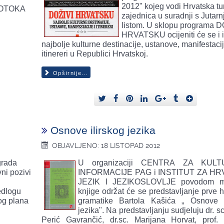
2012" kojeg vodi Hrvatska tur
OTOKA
zajednica u suradnji s Jutarn
listom. U sklopu programa D
HRVATSKU ocijeniti će se i i
najbolje kulturne destinacije, ustanove, manifestacij
itinereri u Republici Hrvatskoj.
Opširnije...
Osnove ilirskog jezika
OBJAVLJENO: 18 LISTOPAD 2012
grada
U organizaciji CENTRA ZA KUL
vni pozivi
INFORMACIJE PAG i INSTITUT ZA HR
JEZIK I JEZIKOSLOVLJE povodom m
edlogu
knjige održat će se predstavljanje prve 
og plana
gramatike Bartola Kašića „ Osnove i
jezika". Na predstavljanju sudjeluju dr. s
Perić Gavrančić, dr.sc. Marijana Horvat, prof.