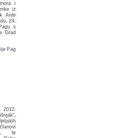
umora i
omke iz
ik Ante
du, 24.
Pagu s
je Grad
cije Pag
 2012.
šnjak",
ljskih
lanovi
, te