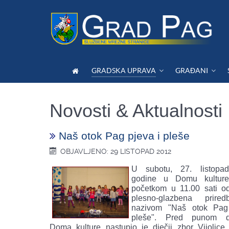
GRADSKA UPRAVA
GRAĐANI
Novosti & Aktualnosti
Naš otok Pag pjeva i pleše
OBJAVLJENO: 29 LISTOPAD 2012
U subotu, 27. listopa
godine u Domu kultur
početkom u 11.00 sati o
plesno-glazbena prir
nazivom "Naš otok Pag
pleše". Pred punom d
Doma kulture nastupio je dječji zbor Vijolice