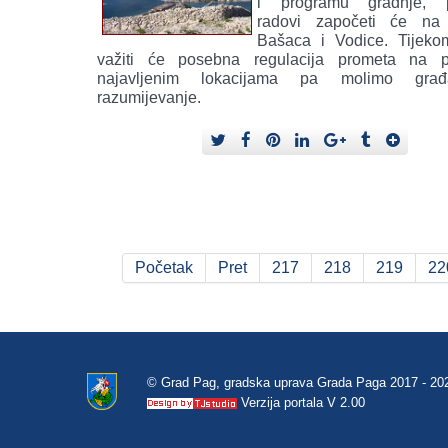
i programu gradnje, p
radovi započeti će na 
Bašaca i Vodice. Tijeko
važiti će posebna regulacija prometa na p
najavljenim lokacijama pa molimo gra
razumijevanje.
Početak
Pret
217
218
219
22
© Grad Pag, gradska uprava Grada Paga 2017 - 20
Verzija portala V 2.00