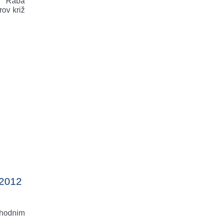
a Raba
rov križ
2012
hodnim