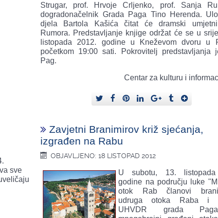
Strugar, prof. Hrvoje Crljenko, prof. Sanja R
dogradonačelnik Grada Paga Tino Herenda. Ul
djela Bartola Kašića čitat će dramski umjetn
Rumora. Predstavljanje knjige održat će se u srije
listopada 2012. godine u Kneževom dvoru u 
početkom 19:00 sati. Pokrovitelj predstavljanja 
Pag.
Centar za kulturu i informa
Zavjetni Branimirov križ sjećanja,
izgrađen na Rabu
OBJAVLJENO: 18 LISTOPAD 2012
4.
va sve
U subotu, 13. listopada
uveličaju
godine na području luke "Mi
otok Rab članovi branite
udruga otoka Raba i č
UHVDR grada Paga