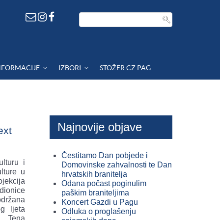
NFORMACIJE
IZBORI
STOŽER CZ PAG
Najnovije objave
ext
Čestitamo Dan pobjede i
lturu i
Domovinske zahvalnosti te Dan
lture u
hrvatskih branitelja
jekcija
Odana počast poginulim
dionice
paškim braniteljima
održana
Koncert Gazdi u Pagu
g ljeta
Odluka o proglašenju
e Tena