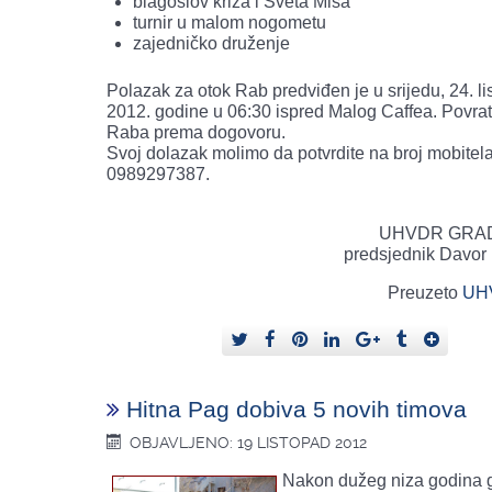
blagoslov križa i Sveta Misa
turnir u malom nogometu
zajedničko druženje
Polazak za otok Rab predviđen je u srijedu, 24. l
2012. godine u 06:30 ispred Malog Caffea. Povrat
Raba prema dogovoru.
Svoj dolazak molimo da potvrdite na broj mobitel
0989297387.
UHVDR GRA
predsjednik Davor 
Preuzeto
UH
Hitna Pag dobiva 5 novih timova
OBJAVLJENO: 19 LISTOPAD 2012
Nakon dužeg niza godina 