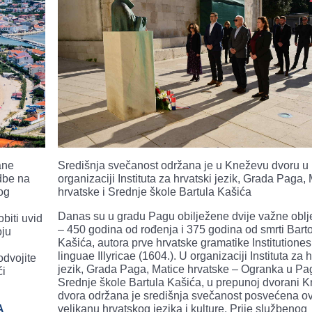
ane
Središnja svečanost održana je u Kneževu dvoru u
odbe na
organizaciji Instituta za hrvatski jezik, Grada Paga,
og
hrvatske i Srednje škole Bartula Kašića
Danas su u gradu Pagu obilježene dvije važne oblj
biti uvid
– 450 godina od rođenja i 375 godina od smrti Bart
oju
Kašića, autora prve hrvatske gramatike Institutiones
linguae Illyricae (1604.). U organizaciji Instituta za 
odvojite
jezik, Grada Paga, Matice hrvatske – Ogranka u Pa
ći
Srednje škole Bartula Kašića, u prepunoj dvorani 
dvora održana je središnja svečanost posvećena 
A
velikanu hrvatskog jezika i kulture. Prije službenog