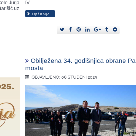
IV.
ole Jurja
arišić uz
Opširnije...
Obilježena 34. godišnjica obrane P
mosta
OBJAVLJENO: 08 STUDENI 2025