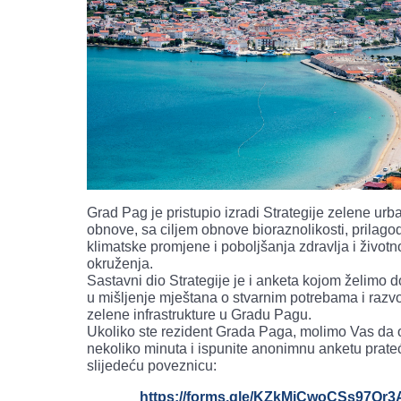
Grad Pag je pristupio izradi Strategije zelene urb
obnove, sa ciljem obnove bioraznolikosti, prilag
klimatske promjene i poboljšanja zdravlja i životn
okruženja.
Sastavni dio Strategije je i anketa kojom želimo do
u mišljenje mještana o stvarnim potrebama i razv
zelene infrastrukture u Gradu Pagu.
Ukoliko ste rezident Grada Paga, molimo Vas da 
nekoliko minuta i ispunite anonimnu anketu prate
slijedeću poveznicu:
https://forms.gle/KZkMiCwoCSs97Qr3