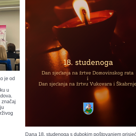
o je od
u
iku u
adova.
i značaj
ju
rživog
Dana 18. studenoga s dubokim poštovanjem prisj