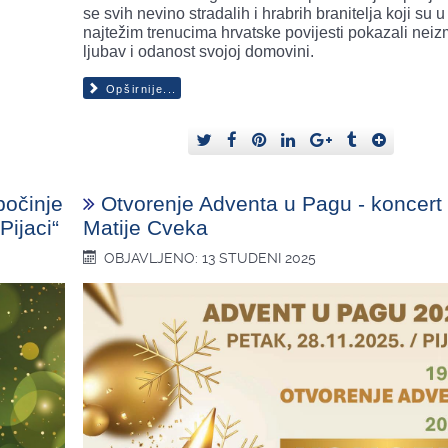
se svih nevino stradalih i hrabrih branitelja koji su u
najtežim trenucima hrvatske povijesti pokazali nei
ljubav i odanost svojoj domovini.
Opširnije...
počinje
Otvorenje Adventa u Pagu - koncert
Pijaci“
Matije Cveka
OBJAVLJENO: 13 STUDENI 2025