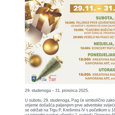
29. studenoga – 31. prosinca 2025.
U subotu, 29. studenoga, Pag će simbolično zakor
vrijeme došašća paljenjem prve adventske svijeć
se održati na Trgu P. Krešimira IV s početkom u 18
uz prigodni nastup učenika 1. razreda Osnovne šk