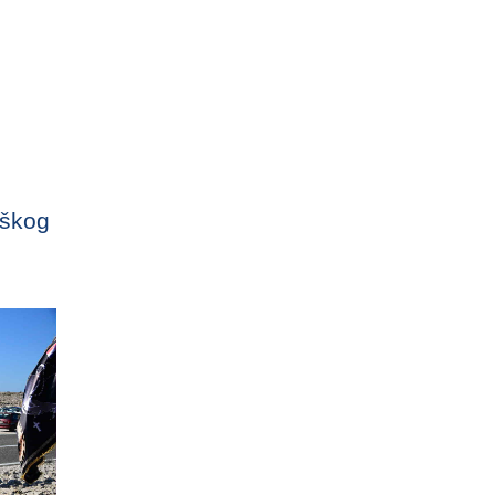
aškog