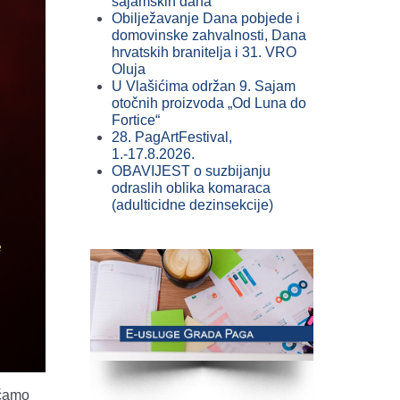
sajamskih dana
Obilježavanje Dana pobjede i
domovinske zahvalnosti, Dana
hrvatskih branitelja i 31. VRO
Oluja
U Vlašićima održan 9. Sajam
otočnih proizvoda „Od Luna do
Fortice“
28. PagArtFestival,
1.-17.8.2026.
OBAVIJEST o suzbijanju
odraslih oblika komaraca
(adulticidne dezinsekcije)
ećamo