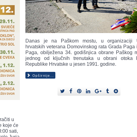
Danas je na Paškom mostu, u organizaciji 
hrvatskih veterana Domovinskog rata Grada Paga 
Paga, obilježena 34. godišnjica obrane Paškog 
jednog od ključnih trenutaka u obrani otoka
Republike Hrvatske u jesen 1991. godine.
Opširnije...
ačiti u
e koje će
:00 sati,
ole Jurja