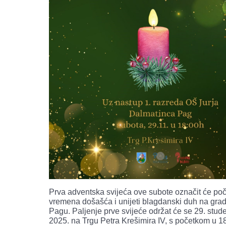
Prva adventska svijeća ove subote označit će po
vremena došašća i unijeti blagdanski duh na grads
Pagu. Paljenje prve svijeće održat će se 29. stu
2025. na Trgu Petra Krešimira IV, s početkom u 18