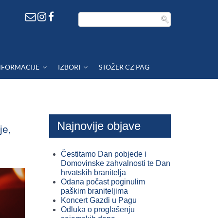
NFORMACIJE
IZBORI
STOŽER CZ PAG
Najnovije objave
je,
Čestitamo Dan pobjede i
Domovinske zahvalnosti te Dan
hrvatskih branitelja
Odana počast poginulim
paškim braniteljima
Koncert Gazdi u Pagu
Odluka o proglašenju