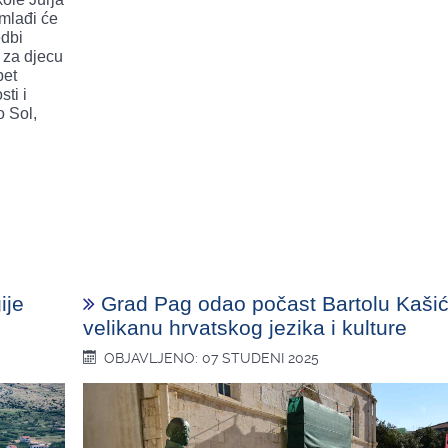
mlađi će
edbi
 za djecu
pet
sti i
o Sol,
ije
Grad Pag odao počast Bartolu Kaši
velikanu hrvatskog jezika i kulture
OBJAVLJENO: 07 STUDENI 2025