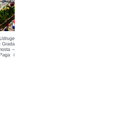
Udruge
i Grada
mosta –
 Paga i