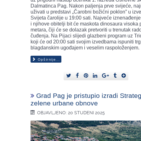
Dalmatinca Pag. Nakon paljenja prve svijeće, naj
uživati u predstavi „Čarobni božićni poklon” u izv
Svijeta čarolije u 19:00 sati. Najveće iznenađenje
i njihove obitelji bit će maskota dinosaura visoka 
metara, čiji će se dolazak pretvoriti u trenutak rado
čuđenja. Na Pijaci slijedi glazbeni program uz Tri
koji će od 20:00 sati svojim izvedbama ispuniti trg
blagdanskim ugođajem i veselim raspoloženjem.
Opširnije...
Grad Pag je pristupio izradi Strateg
zelene urbane obnove
OBJAVLJENO: 20 STUDENI 2025