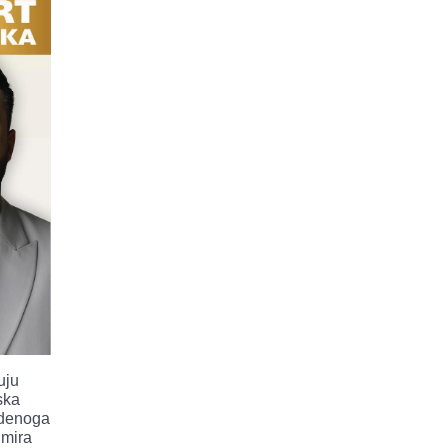
uju
ska
tudenoga
imira