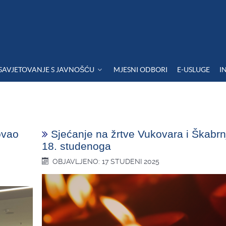
SAVJETOVANJE S JAVNOŠĆU
MJESNI ODBORI
E-USLUGE
I
ovao
Sjećanje na žrtve Vukovara i Škabrn
18. studenoga
OBJAVLJENO: 17 STUDENI 2025