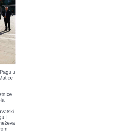
 Pagu u
 Matice
etnice
ola
hrvatski
gu i
Kneževa
ovom