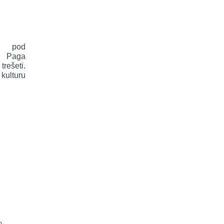
i pod
a Paga
rešeti.
kulturu