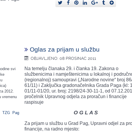
Oglas za prijam u službu
OBJAVLJENO: 08 PROSINAC 2011
Na temelju članaka 29. i članka 19. Zakona o
godine svi
službenicima i namještenicima u lokalnoj i područn
čke
(regionalnoj) samoupravi („Narodne novine“ broj 86/
 u
61/11) i Zaključka gradonačelnika Grada Paga (kl: 
ica)
01/11-01/20, ur. broj: 2198/24-30-11-1, od 07.12.201
za 2012.
pročelnik Upravnog odjela za proračun i financije
i u vremenu
raspisuje
O G L A S
TZG Pag
Za prijam u službu u Grad Pag, Upravni odjel za pro
financije, na radno mjesto: