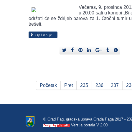
Večeras, 9. prosinca 201
u 20.00 sati u konobi „Bi
održati će se ždrijeb parova za 1. Otočni turnir u 
trešeti.
Opširnije...
Početak
Pret
235
236
237
23
© Grad Pag, gradska uprava Grada Paga 2017 - 20
Verzija portala V 2.00