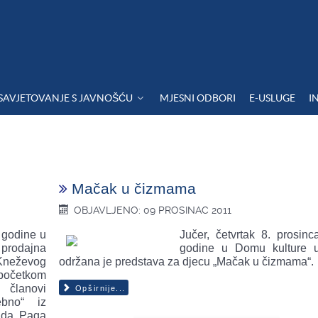
SAVJETOVANJE S JAVNOŠĆU
MJESNI ODBORI
E-USLUGE
I
Mačak u čizmama
OBJAVLJENO: 09 PROSINAC 2011
 godine u
Jučer, četvrtak 8. prosinc
 prodajna
godine u Domu kulture 
 Kneževog
održana je predstava za djecu „Mačak u čizmama“.
početkom
 članovi
Opširnije...
ebno“ iz
ada Paga