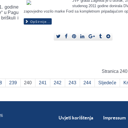
JVP grada Zagreba je u utorak, 2
studenog 2011 godine donirala D
1. godine
zapovjedno vozilo marke Ford sa kompletnom pripadajućom 
le“ u Pagu
briškuli i
Opširnije...
Stranica 240
8
239
240
241
242
243
244
Sljedeće
Kr
26
Uvjeti korištenja
Impressum