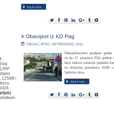
Opširnije...
Obavijest iz KD Pag
OBJAVLJENO: 08 PROSINAC 2011
Obavještavamo građane grada
će do 17. prosinca 2011 godine iz
4.
faza radova sanacije gradske kan
učnoj
na državnoj prometnici D106 u 
 („NN“
Splitske ulice.
stojno
 125/08 i
Opširnije...
dnica
RADA
eljak)
 početkom