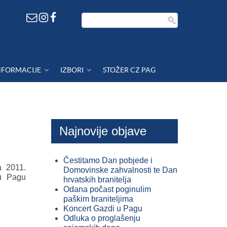
NFORMACIJE
IZBORI
STOŽER CZ PAG
Najnovije objave
Čestitamo Dan pobjede i
a 2011.
Domovinske zahvalnosti te Dan
u Pagu
hrvatskih branitelja
Odana počast poginulim
paškim braniteljima
Koncert Gazdi u Pagu
Odluka o proglašenju