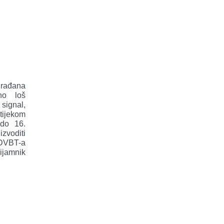
građana
no loš
signal,
 tijekom
 do 16.
zvoditi
 DVBT-a
ijamnik