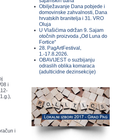
sajamskih dana
Obilježavanje Dana pobjede i
domovinske zahvalnosti, Dana
hrvatskih branitelja i 31. VRO
Oluja
U Vlašićima održan 9. Sajam
otočnih proizvoda „Od Luna do
Fortice“
28. PagArtFestival,
1.-17.8.2026.
OBAVIJEST o suzbijanju
odraslih oblika komaraca
(adulticidne dezinsekcije)
oj
08 i
112-
1.g.),
račun i