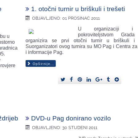
e
1. otočni turnir u briškuli i trešeti
OBJAVLJENO: 01 PROSINAC 2011
U organizaciji 
pokroviteljstvom Grad
žbu u
organizira se prvi otočni turnir u briškuli i t
ostorno
Suorganizatori ovog turnira su MO Pag i Centra za 
suradnica
i informacije Pag.
05.
e
Opširnije...
provjere
 ždrijeb
DVD-u Pag donirano vozilo
OBJAVLJENO: 30 STUDENI 2011