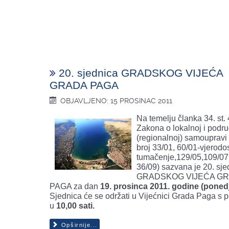
20. sjednica GRADSKOG VIJEĆA
GRADA PAGA
OBJAVLJENO: 15 PROSINAC 2011
Na temelju članka 34. st. 
Zakona o lokalnoj i podr
(regionalnoj) samoupravi
broj 33/01, 60/01-vjerodo
tumačenje,129/05,109/07,
36/09) sazvana je 20. sje
GRADSKOG VIJEĆA G
PAGA za dan
19. prosinca 2011. godine (ponedj
Sjednica će se održati u Vijećnici Grada Paga s
u
10,00 sati
.
Opširnije...