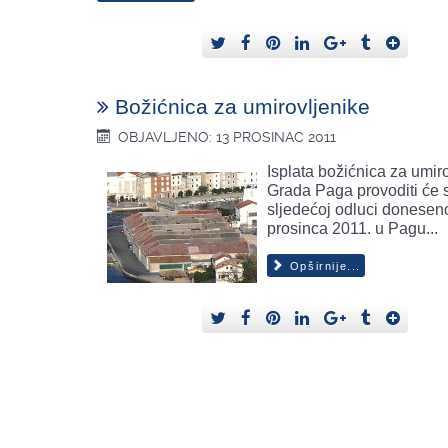
Božićnica za umirovljenike
OBJAVLJENO: 13 PROSINAC 2011
Isplata božićnica za umir
Grada Paga provoditi će
sljedećoj odluci doneseno
prosinca 2011. u Pagu...
Opširnije...